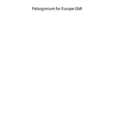
Pelargonium for Europe GbR
c/o Zentralverband Gartenbau
Bornheimerstraße 37
DE – 53111 Bonn
Social
Facebook
Instagram
Pinterest
YouTube
Links
Afbeeldingen
Contact
Over ons
Privacybeleid
Wettelijke bepalingen