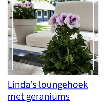
Linda’s loungehoek
met geraniums