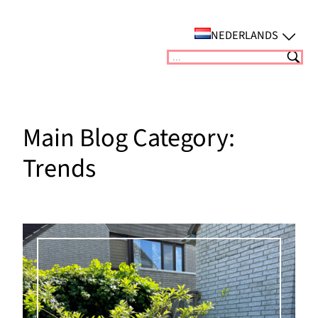
Ga
naar
NEDERLANDS
de
Suchen
inhoud
Main Blog Category:
Trends