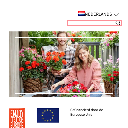
Ga
naar
NEDERLANDS
de
Suchen
inhoud
Gefinancierd door de
Europese Unie