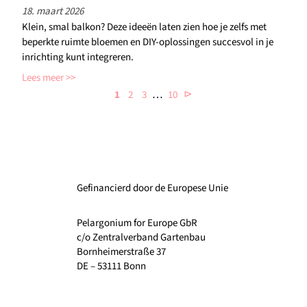
18. maart 2026
Klein, smal balkon? Deze ideeën laten zien hoe je zelfs met
beperkte ruimte bloemen en DIY-oplossingen succesvol in je
inrichting kunt integreren.
Lees meer
…
⊳
1
2
3
10
Gefinancierd door de Europese Unie
Pelargonium for Europe GbR
c/o Zentralverband Gartenbau
Bornheimerstraße 37
DE – 53111 Bonn