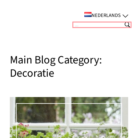
Ga
naar
NEDERLANDS
de
Suchen
inhoud
Main Blog Category:
Decoratie