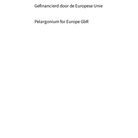
Gefinancierd door de Europese Unie
Pelargonium for Europe GbR
c/o Zentralverband Gartenbau
Bornheimerstraße 37
DE – 53111 Bonn
Social
Facebook
Instagram
Pinterest
YouTube
Links
Afbeeldingen
Contact
Over ons
Privacybeleid