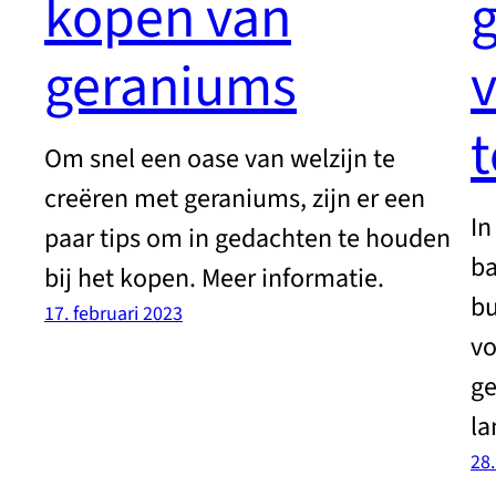
kopen van
g
geraniums
v
t
Om snel een oase van welzijn te
creëren met geraniums, zijn er een
In
paar tips om in gedachten te houden
ba
bij het kopen. Meer informatie.
bu
17. februari 2023
vo
ge
la
28