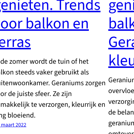
enieten. Trends
gen
oor balkon en
balk
erras
Ger
kle
 de zomer wordt de tuin of het
lkon steeds vaker gebruikt als
Geranium
itenwoonkamer. Geraniums zorgen
overvloe
or de juiste sfeer. Ze zijn
verzorgi
makkelijk te verzorgen, kleurrijk en
de belan
ng bloeiend.
geranium
. maart 2022
omtovert