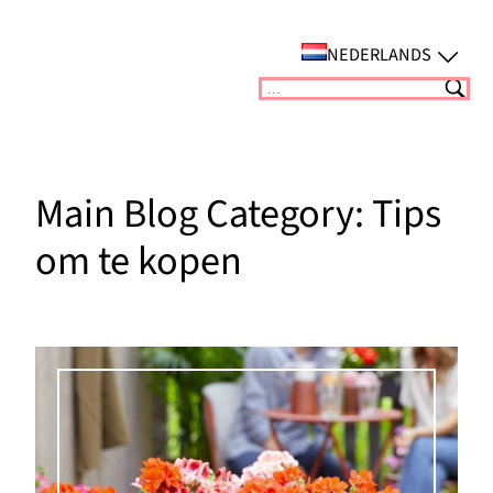
Ga
naar
NEDERLANDS
de
Suchen
inhoud
Main Blog Category:
Tips
om te kopen