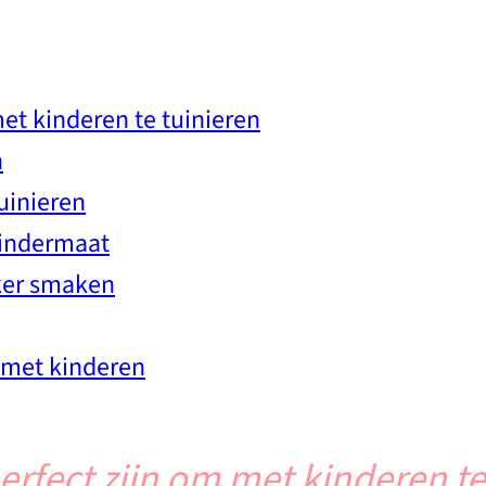
t kinderen te tuinieren
n
uinieren
kindermaat
kker smaken
n met kinderen
fect zijn om met kinderen te