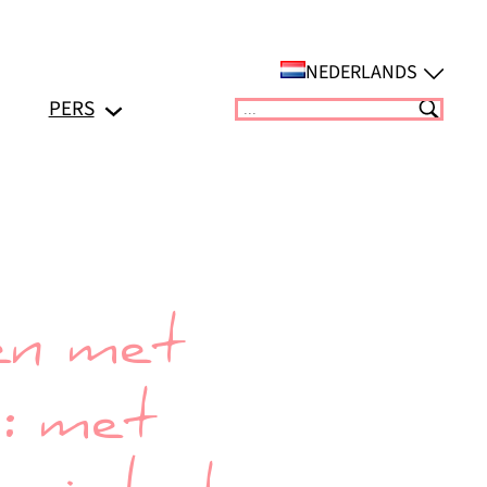
NEDERLANDS
PERS
Suchen
en met
n: met