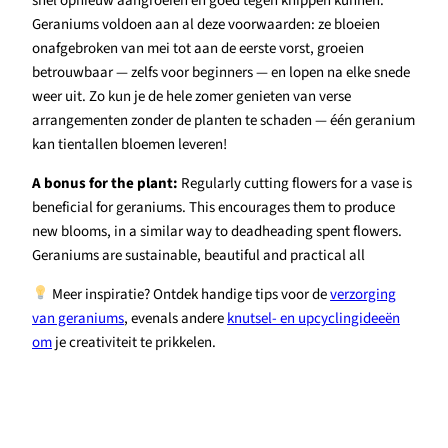
snel opnieuw aangroeien en goed tegen knippen kunnen.
Geraniums voldoen aan al deze voorwaarden: ze bloeien
onafgebroken van mei tot aan de eerste vorst, groeien
betrouwbaar — zelfs voor beginners — en lopen na elke snede
weer uit. Zo kun je de hele zomer genieten van verse
arrangementen zonder de planten te schaden — één geranium
kan tientallen bloemen leveren!
A bonus for the plant:
Regularly cutting flowers for a vase is
beneficial for geraniums. This encourages them to produce
new blooms, in a similar way to deadheading spent flowers.
Geraniums are sustainable, beautiful and practical all
Meer inspiratie? Ontdek handige tips voor de
verzorging
van geraniums
, evenals andere
knutsel- en upcyclingideeën
om
je creativiteit te prikkelen.