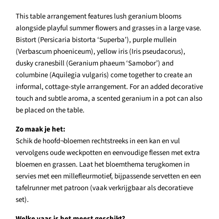
This table arrangement features lush geranium blooms
alongside playful summer flowers and grasses in a large vase.
Bistort (Persicaria bistorta ‘Superba’), purple mullein
(Verbascum phoeniceum), yellow iris (Iris pseudacorus),
dusky cranesbill (Geranium phaeum ‘Samobor’) and
columbine (Aquilegia vulgaris) come together to create an
informal, cottage-style arrangement. For an added decorative
touch and subtle aroma, a scented geranium in a pot can also
be placed on the table.
Zo maak je het:
Schik de hoofd¬bloemen rechtstreeks in een kan en vul
vervolgens oude weckpotten en eenvoudige flessen met extra
bloemen en grassen. Laat het bloemthema terugkomen in
servies met een millefleurmotief, bijpassende servetten en een
tafelrunner met patroon (vaak verkrijgbaar als decoratieve
set).
Welke vaas is het meest geschikt?