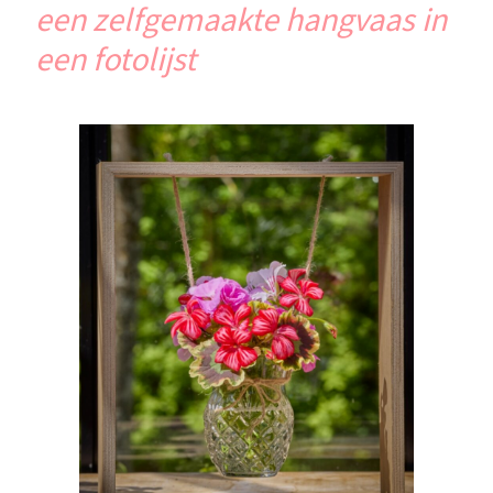
een zelfgemaakte hangvaas in
een fotolijst