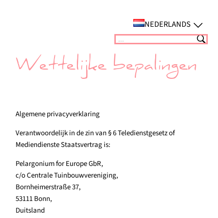
Ga
naar
NEDERLANDS
de
Suchen
inhoud
Wettelijke bepalingen
Algemene privacyverklaring
Verantwoordelijk in de zin van § 6 Teledienstgesetz of
Mediendienste Staatsvertrag is:
Pelargonium for Europe GbR,
c/o Centrale Tuinbouwvereniging,
Bornheimerstraße 37,
53111 Bonn,
Duitsland