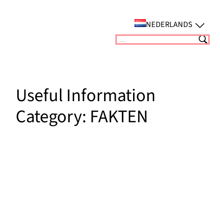
Ga
naar
NEDERLANDS
de
Suchen
inhoud
Useful Information
Category:
FAKTEN