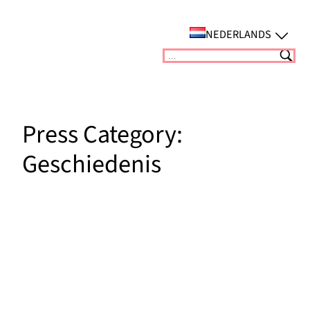
Ga
naar
NEDERLANDS
de
Suchen
inhoud
Press Category:
Geschiedenis