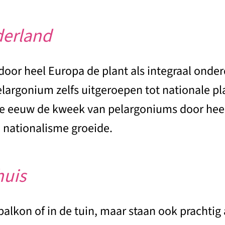
derland
r heel Europa de plant als integraal onderd
argonium zelfs uitgeroepen tot nationale plan
9e eeuw de kweek van pelargoniums door heel 
 nationalisme groeide.
huis
alkon of in de tuin, maar staan ook prachtig a