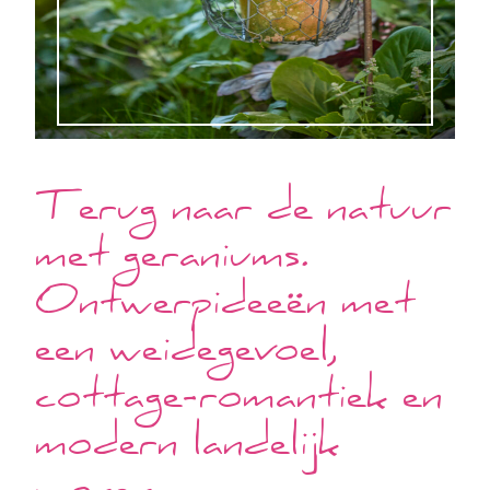
Terug naar de natuur
met geraniums.
Ontwerpideeën met
een weidegevoel,
cottage-romantiek en
modern landelijk