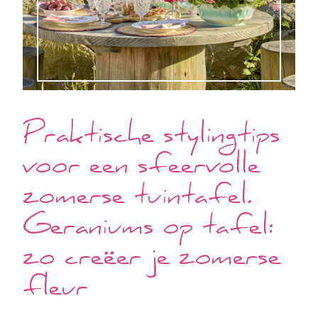
Praktische stylingtips
voor een sfeervolle
zomerse tuintafel.
Geraniums op tafel:
zo creëer je zomerse
fleur