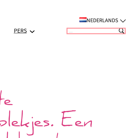
NEDERLANDS
PERS
Suchen
te
splekjes. Een