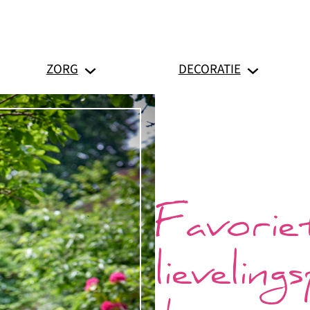
ZORG
DECORATIE
Favorie
lieveling