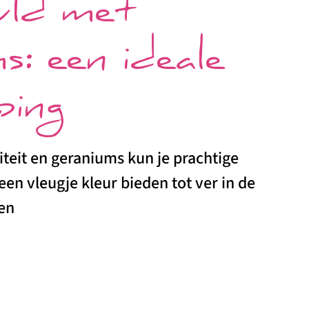
uld met
s: een ideale
ping
iteit en geraniums kun je prachtige
een vleugje kleur bieden tot ver in de
ren