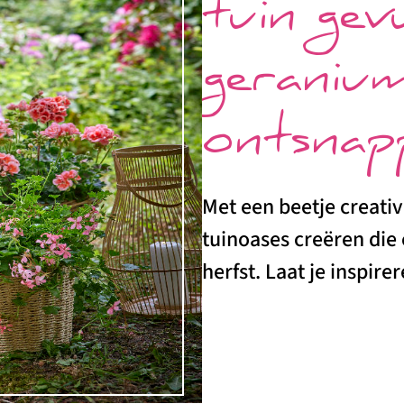
tuin gev
geranium
ontsnap
Met een beetje creativ
tuinoases creëren die 
herfst. Laat je inspire