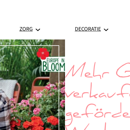
ZORG
DECORATIE
Mehr G
verkau
geförde