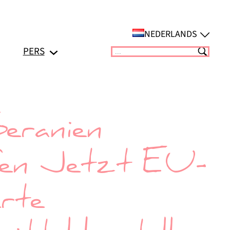
NEDERLANDS
PERS
Suchen
eranien
fen Jetzt EU-
rte