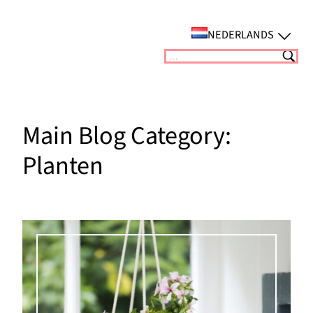
Ga
naar
NEDERLANDS
de
Suchen
inhoud
Main Blog Category:
Planten