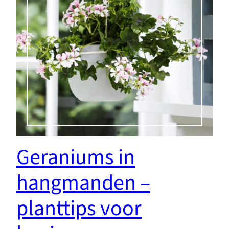
Geraniums in
hangmanden –
planttips voor