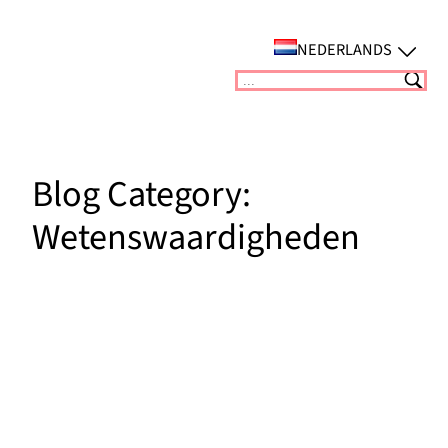
Ga
naar
NEDERLANDS
de
Suchen
inhoud
Blog Category:
Wetenswaardigheden