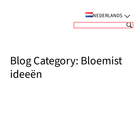
Ga
naar
NEDERLANDS
de
Suchen
inhoud
Blog Category:
Bloemist
ideeën