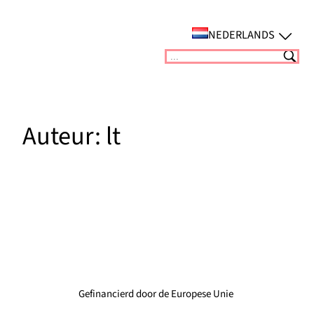
Ga
naar
NEDERLANDS
de
Suchen
inhoud
Auteur:
lt
Gefinancierd door de Europese Unie